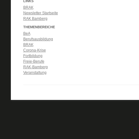
LINKS
BRAK
Newsletter Startseite
RAK Bamberg
THEMENBEREICHE
BeA
Berufsausbildung
BRAK
Corona-Krise
Fortbildung
Freie-Berufe
RAK-Bamberg
Veranstaltung