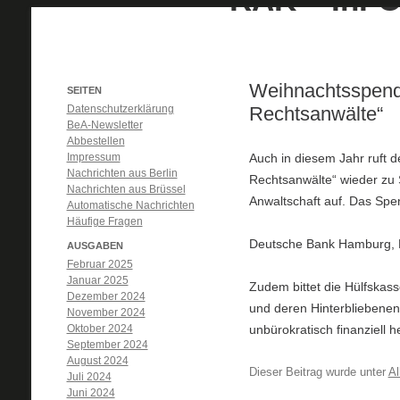
Weihnachtsspende
SEITEN
Datenschutzerklärung
Rechtsanwälte“
BeA-Newsletter
Abbestellen
Impressum
Auch in diesem Jahr ruft d
Nachrichten aus Berlin
Rechtsanwälte“ wieder zu
Nachrichten aus Brüssel
Anwaltschaft auf. Das Spen
Automatische Nachrichten
Häufige Fragen
Deutsche Bank Hamburg, 
AUSGABEN
Februar 2025
Januar 2025
Zudem bittet die Hülfskas
Dezember 2024
und deren Hinterbliebenen
November 2024
Oktober 2024
unbürokratisch finanziell 
September 2024
August 2024
Dieser Beitrag wurde unter
Al
Juli 2024
Juni 2024