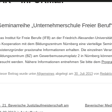
Seminarreihe „Unternehmerschule Freier Beruf“
as Institut für Freie Berufe (IFB) an der Friedrich-Alexander-Universit
n Kooperation mit dem Bildungszentrum Nürnberg eine vierteilige Semin
xistenzgründer praxisnahe Informationen erhalten. Die einzelnen Vera
ildungszentrum (BZ) am Gewerbemuseumsplatz 2 in Nürnberg können
esucht werden. Nähere Informationen entnehmen Sie bitte dem
Progr
ieser Beitrag wurde unter
Allgemeines
abgelegt am
30. Juli 2013
von
Redakti
rtikel-Navigation
←
21. Bayerische Justizlaufmeisterschaft am
Bayerischer Medi