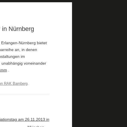
 in Nürnberg
ät Erlangen-Nürnberg bietet
arreihe an, in denen
nstaltungen im
 unabhängig voneinander
amm
.
on RAK Bamberg
.
ationstag am 26.11.2013 in