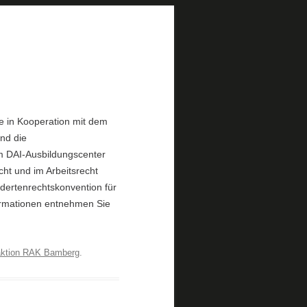
e in Kooperation mit dem
nd die
im DAI-Ausbildungscenter
cht und im Arbeitsrecht
ndertenrechtskonvention für
formationen entnehmen Sie
ktion RAK Bamberg
.