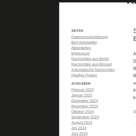
SEITEN
Datenschutzerklärung
BeA-Newsletter
Abbestellen
Impressum
A
Nachrichten aus Berlin
D
Nachrichten aus Brüssel
B
Automatische Nachrichten
Häufige Fragen
B
s
AUSGABEN
Februar 2025
i
Januar 2025
b
Dezember 2024
November 2024
Oktober 2024
D
September 2024
August 2024
Juli 2024
Juni 2024