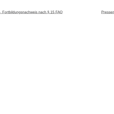
rtikel-Navigation
←
Fortbildungsnachweis nach § 15 FAO
Presse