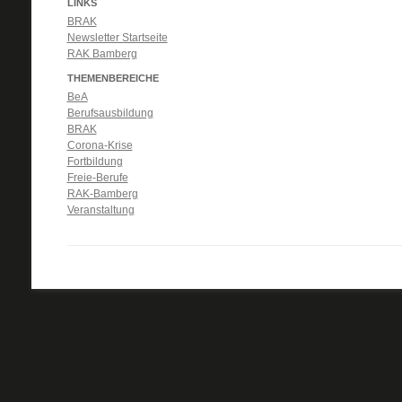
LINKS
BRAK
Newsletter Startseite
RAK Bamberg
THEMENBEREICHE
BeA
Berufsausbildung
BRAK
Corona-Krise
Fortbildung
Freie-Berufe
RAK-Bamberg
Veranstaltung