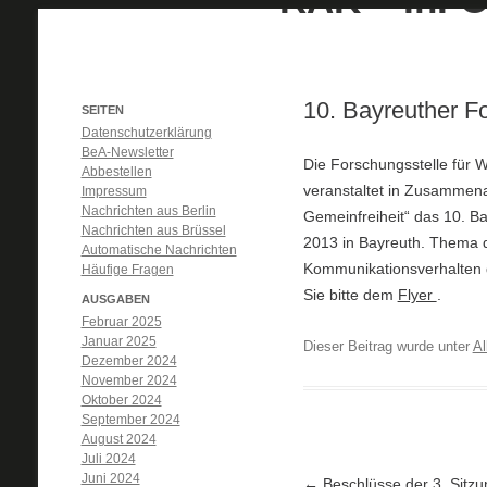
10. Bayreuther F
SEITEN
Datenschutzerklärung
BeA-Newsletter
Die Forschungsstelle für 
Abbestellen
veranstaltet in Zusammena
Impressum
Nachrichten aus Berlin
Gemeinfreiheit“ das 10. B
Nachrichten aus Brüssel
2013 in Bayreuth. Thema di
Automatische Nachrichten
Kommunikationsverhalten d
Häufige Fragen
Sie bitte dem
Flyer
.
AUSGABEN
Februar 2025
Januar 2025
Dieser Beitrag wurde unter
Al
Dezember 2024
November 2024
Oktober 2024
September 2024
August 2024
Juli 2024
Juni 2024
Artikel-Navigation
←
Beschlüsse der 3. Sitzu