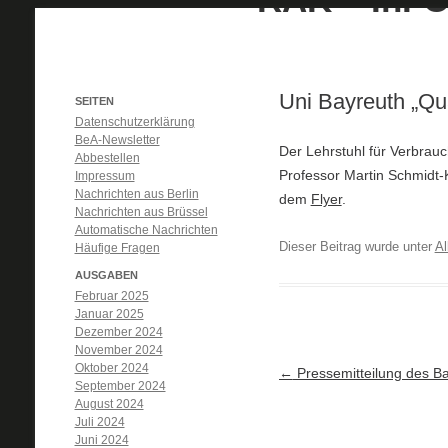
Uni Bayreuth „Qua
SEITEN
Datenschutzerklärung
BeA-Newsletter
Der Lehrstuhl für Verbrauc
Abbestellen
Professor Martin Schmidt-
Impressum
Nachrichten aus Berlin
dem
Flyer
.
Nachrichten aus Brüssel
Automatische Nachrichten
Dieser Beitrag wurde unter
Al
Häufige Fragen
AUSGABEN
Februar 2025
Januar 2025
Dezember 2024
November 2024
Oktober 2024
Artikel-Navigation
←
Pressemitteilung des 
September 2024
August 2024
Juli 2024
Juni 2024