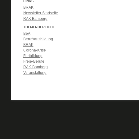
LINKS
BRAK
Newsletter Startseite
RAK Bamberg
THEMENBEREICHE
BeA
Berufsausbildung
BRAK
Corona-Krise
Fortbildung
Freie-Berufe
RAK-Bamberg
Veranstaltung