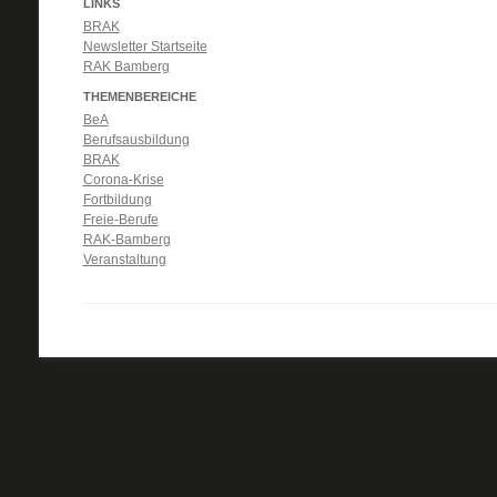
LINKS
BRAK
Newsletter Startseite
RAK Bamberg
THEMENBEREICHE
BeA
Berufsausbildung
BRAK
Corona-Krise
Fortbildung
Freie-Berufe
RAK-Bamberg
Veranstaltung