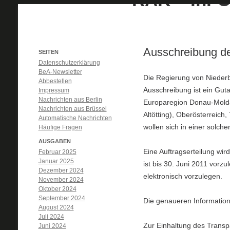
Ausschreibung de
SEITEN
Datenschutzerklärung
BeA-Newsletter
Die Regierung von Nieder
Abbestellen
Ausschreibung ist ein Gut
Impressum
Nachrichten aus Berlin
Europaregion Donau-Moldau
Nachrichten aus Brüssel
Altötting), Oberösterreich
Automatische Nachrichten
wollen sich in einer solch
Häufige Fragen
AUSGABEN
Eine Auftragserteilung wird
Februar 2025
Januar 2025
ist bis 30. Juni 2011 vorzu
Dezember 2024
elektronisch vorzulegen.
November 2024
Oktober 2024
September 2024
Die genaueren Information
August 2024
Juli 2024
Zur Einhaltung des Transp
Juni 2024