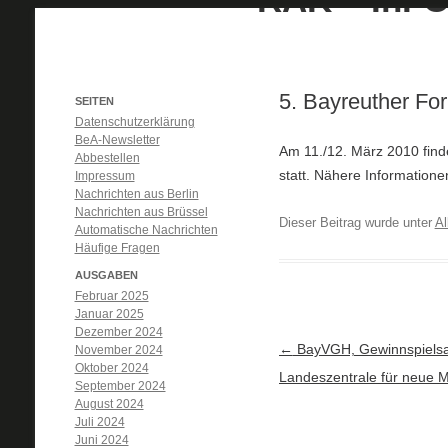
5. Bayreuther For
SEITEN
Datenschutzerklärung
BeA-Newsletter
Am 11./12. März 2010 find
Abbestellen
statt. Nähere Informatione
Impressum
Nachrichten aus Berlin
Nachrichten aus Brüssel
Dieser Beitrag wurde unter
Al
Automatische Nachrichten
Häufige Fragen
AUSGABEN
Februar 2025
Januar 2025
Dezember 2024
Artikel-Navigation
←
BayVGH, Gewinnspielsa
November 2024
Oktober 2024
Landeszentrale für neue 
September 2024
August 2024
Juli 2024
Juni 2024