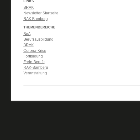
LINKS
BRAK
Newsletter Startseite
RAK Bamberg
THEMENBEREICHE
BeA
Berufsausbildung
BRAK
Corona-Krise
Fortbildung
Freie-Berufe
RAK-Bamberg
Veranstaltung