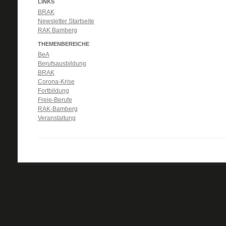
LINKS
BRAK
Newsletter Startseite
RAK Bamberg
THEMENBEREICHE
BeA
Berufsausbildung
BRAK
Corona-Krise
Fortbildung
Freie-Berufe
RAK-Bamberg
Veranstaltung