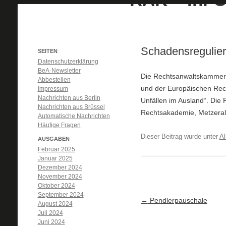
Schadensregulier
SEITEN
Datenschutzerklärung
BeA-Newsletter
Die Rechtsanwaltskammer K
Abbestellen
und der Europäischen Re
Impressum
Nachrichten aus Berlin
Unfällen im Ausland“. Die 
Nachrichten aus Brüssel
Rechtsakademie, Metzerall
Automatische Nachrichten
Häufige Fragen
Dieser Beitrag wurde unter
Al
AUSGABEN
Februar 2025
Januar 2025
Dezember 2024
November 2024
Oktober 2024
September 2024
Artikel-Navigation
←
Pendlerpauschale
August 2024
Juli 2024
Juni 2024