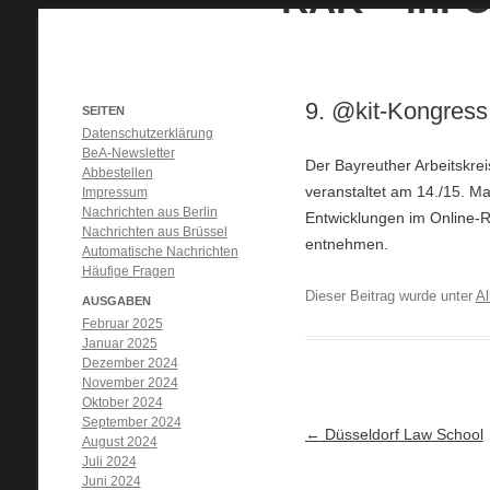
9. @kit-Kongress
SEITEN
Datenschutzerklärung
BeA-Newsletter
Der Bayreuther Arbeitskrei
Abbestellen
veranstaltet am 14./15. Ma
Impressum
Nachrichten aus Berlin
Entwicklungen im Online-R
Nachrichten aus Brüssel
entnehmen.
Automatische Nachrichten
Häufige Fragen
Dieser Beitrag wurde unter
Al
AUSGABEN
Februar 2025
Januar 2025
Dezember 2024
November 2024
Oktober 2024
September 2024
Artikel-Navigation
←
Düsseldorf Law School
August 2024
Juli 2024
Juni 2024