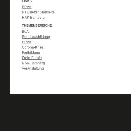
LINKS
BRAK
Newsletter Startseite
RAK Bamberg
THEMENBEREICHE
BeA
Berufsausbildung
BRAK
Corona-Krise
Fortbildung
Freie-Berufe
RAK-Bamberg
Veranstaltung