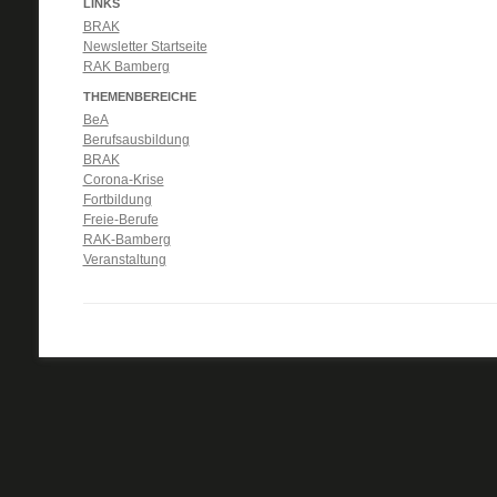
LINKS
BRAK
Newsletter Startseite
RAK Bamberg
THEMENBEREICHE
BeA
Berufsausbildung
BRAK
Corona-Krise
Fortbildung
Freie-Berufe
RAK-Bamberg
Veranstaltung