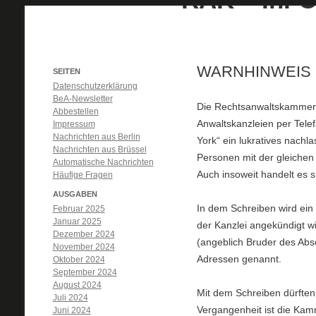
WARNHINWEIS
SEITEN
Datenschutzerklärung
BeA-Newsletter
Die Rechtsanwaltskammer i
Abbestellen
Anwaltskanzleien per Tel
Impressum
Nachrichten aus Berlin
York“ ein lukratives nachl
Nachrichten aus Brüssel
Personen mit der gleichen
Automatische Nachrichten
Auch insoweit handelt es 
Häufige Fragen
AUSGABEN
In dem Schreiben wird ein
Februar 2025
Januar 2025
der Kanzlei angekündigt wi
Dezember 2024
(angeblich Bruder des Abs
November 2024
Adressen genannt.
Oktober 2024
September 2024
August 2024
Mit dem Schreiben dürften
Juli 2024
Vergangenheit ist die Ka
Juni 2024