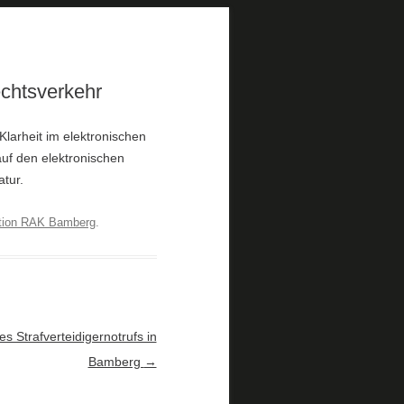
echtsverkehr
larheit im elektronischen
auf den elektronischen
tur.
tion RAK Bamberg
.
es Strafverteidigernotrufs in
Bamberg
→