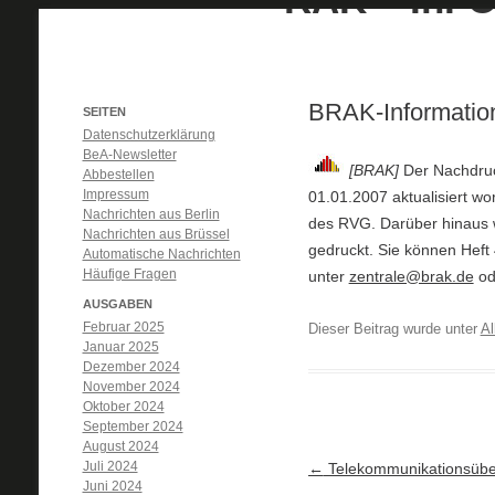
BRAK-Informatio
SEITEN
Datenschutzerklärung
BeA-Newsletter
[BRAK]
Der Nachdru
Abbestellen
Impressum
01.01.2007 aktualisiert wo
Nachrichten aus Berlin
des RVG. Darüber hinaus w
Nachrichten aus Brüssel
gedruckt. Sie können Heft 
Automatische Nachrichten
Häufige Fragen
unter
zentrale@brak.de
od
AUSGABEN
Februar 2025
Dieser Beitrag wurde unter
Al
Januar 2025
Dezember 2024
November 2024
Oktober 2024
September 2024
August 2024
Juli 2024
Artikel-Navigation
←
Telekommunikationsüb
Juni 2024