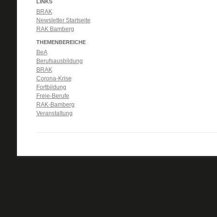
LINKS
BRAK
Newsletter Startseite
RAK Bamberg
THEMENBEREICHE
BeA
Berufsausbildung
BRAK
Corona-Krise
Fortbildung
Freie-Berufe
RAK-Bamberg
Veranstaltung