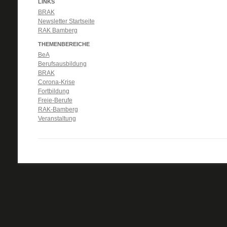
LINKS
BRAK
Newsletter Startseite
RAK Bamberg
THEMENBEREICHE
BeA
Berufsausbildung
BRAK
Corona-Krise
Fortbildung
Freie-Berufe
RAK-Bamberg
Veranstaltung