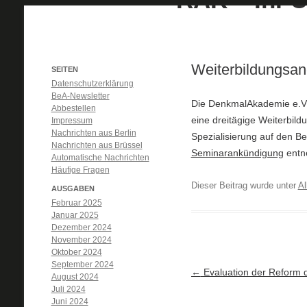
Weiterbildungsang
SEITEN
Datenschutzerklärung
BeA-Newsletter
Die DenkmalAkademie e.V. 
Abbestellen
eine dreitägige Weiterbild
Impressum
Nachrichten aus Berlin
Spezialisierung auf den 
Nachrichten aus Brüssel
Seminarankündigung
entne
Automatische Nachrichten
Häufige Fragen
Dieser Beitrag wurde unter
Al
AUSGABEN
Februar 2025
Januar 2025
Dezember 2024
November 2024
Oktober 2024
September 2024
Artikel-Navigation
←
Evaluation der Reform d
August 2024
Juli 2024
Juni 2024