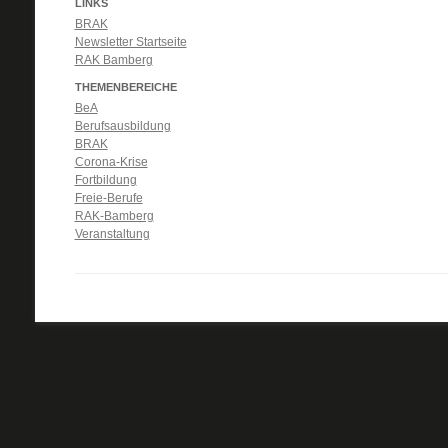
LINKS
BRAK
Newsletter Startseite
RAK Bamberg
THEMENBEREICHE
BeA
Berufsausbildung
BRAK
Corona-Krise
Fortbildung
Freie-Berufe
RAK-Bamberg
Veranstaltung