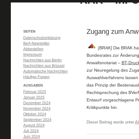
Zugang zum Anwal
SEITEN
Datenschutzerklärung
BeA-Newsletter
[BRAK]
Die BRAK hat
Abbestellen
Impressum
Bundesrates zur Änderun
Nachrichten aus Berlin
Anwaltsnotariat –
BT-Druck
Nachrichten aus Brüssel
zur Neuregelung des Zuga
Automatische Nachrichten
Häufige Fragen
Auswahlverfahrens lassen 
das Prinzip der Bestenausl
AUSGABEN
Februar 2025
Rechtsprechung des BVerfG
Januar 2025
Entwurf vorgeschlagene Pr
Dezember 2024
Kritikpunkte hin.
November 2024
Oktober 2024
September 2024
Dieser Beitrag wurde unter
Al
August 2024
Juli 2024
Juni 2024