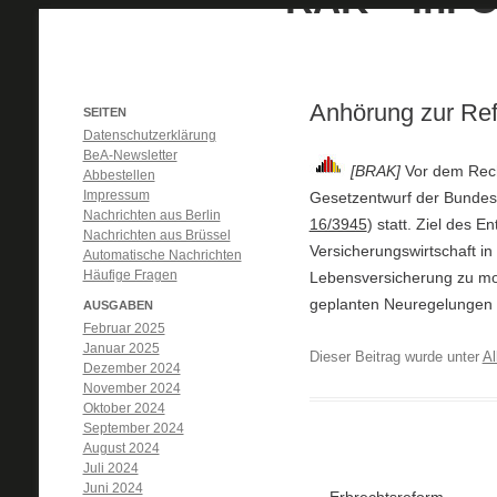
Anhörung zur Ref
SEITEN
Datenschutzerklärung
BeA-Newsletter
[BRAK]
Vor dem Rech
Abbestellen
Impressum
Gesetzentwurf der Bundesr
Nachrichten aus Berlin
16/3945
) statt. Ziel des 
Nachrichten aus Brüssel
Versicherungswirtschaft in
Automatische Nachrichten
Häufige Fragen
Lebensversicherung zu mo
geplanten Neuregelungen g
AUSGABEN
Februar 2025
Januar 2025
Dieser Beitrag wurde unter
Al
Dezember 2024
November 2024
Oktober 2024
September 2024
August 2024
Juli 2024
Juni 2024