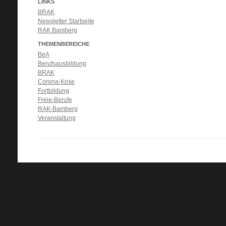
LINKS
BRAK
Newsletter Startseite
RAK Bamberg
THEMENBEREICHE
BeA
Berufsausbildung
BRAK
Corona-Krise
Fortbildung
Freie-Berufe
RAK-Bamberg
Veranstaltung