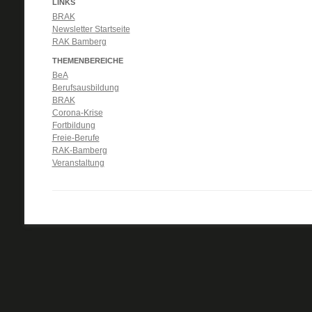
LINKS
BRAK
Newsletter Startseite
RAK Bamberg
THEMENBEREICHE
BeA
Berufsausbildung
BRAK
Corona-Krise
Fortbildung
Freie-Berufe
RAK-Bamberg
Veranstaltung