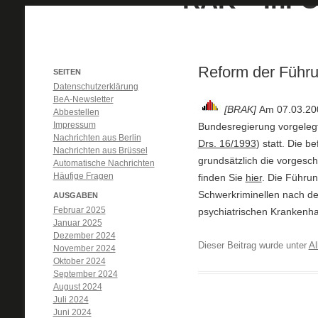
Reform der Führu
SEITEN
Datenschutzerklärung
BeA-Newsletter
[BRAK]
Am 07.03.200
Abbestellen
Impressum
Bundesregierung vorgeleg
Nachrichten aus Berlin
Drs. 16/1993
) statt. Die b
Nachrichten aus Brüssel
grundsätzlich die vorges
Automatische Nachrichten
Häufige Fragen
finden Sie
hier
. Die Führun
Schwerkriminellen nach de
AUSGABEN
Februar 2025
psychiatrischen Krankenha
Januar 2025
Dezember 2024
Dieser Beitrag wurde unter
Al
November 2024
Oktober 2024
September 2024
August 2024
Juli 2024
Juni 2024