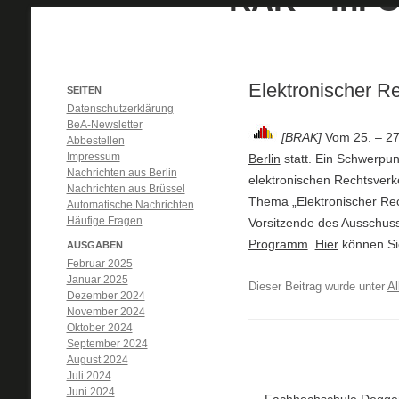
Elektronischer R
SEITEN
Datenschutzerklärung
BeA-Newsletter
[BRAK]
Vom 25. – 27.
Abbestellen
Impressum
Berlin
statt. Ein Schwerpu
Nachrichten aus Berlin
elektronischen Rechtsverk
Nachrichten aus Brüssel
Thema „Elektronischer Rec
Automatische Nachrichten
Häufige Fragen
Vorsitzende des Ausschus
Programm
.
Hier
können Sie
AUSGABEN
Februar 2025
Januar 2025
Dieser Beitrag wurde unter
Al
Dezember 2024
November 2024
Oktober 2024
September 2024
August 2024
Juli 2024
Juni 2024