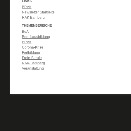
LINKS
BRAK
Newsletter Startseite
RAK Bamberg
THEMENBEREICHE
BeA
Berufsausbildung
BRAK
Corona-Krise
Fortbildung
Freie-Berufe
RAK-Bamberg
Veranstaltung