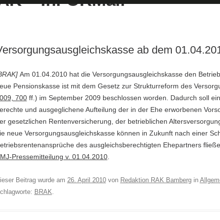
Versorgungsausgleichskasse ab dem 01.04.20
BRAK]
Am 01.04.2010 hat die Versorgungsausgleichskasse den Betri
eue Pensionskasse ist mit dem Gesetz zur Strukturreform des Versorg
009, 700
ff.) im September 2009 beschlossen worden. Dadurch soll e
erechte und ausgeglichene Aufteilung der in der Ehe erworbenen Vors
er gesetzlichen Rentenversicherung, der betrieblichen Altersversorgung
ie neue Versorgungsausgleichskasse können in Zukunft nach einer Sc
etriebsrentenansprüche des ausgleichsberechtigten Ehepartners fließe
MJ-Pressemitteilung v. 01.04.2010
.
ieser Beitrag wurde am
26. April 2010
von
Redaktion RAK Bamberg
in
Allgem
chlagworte:
BRAK
.