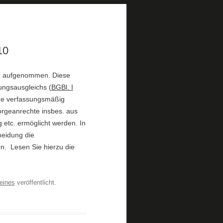
10
eb aufgenommen. Diese
ungsausgleichs (
BGBl. I
ine verfassungsmäßig
orgeanrechte insbes. aus
 etc. ermöglicht werden. In
heidung die
n. Lesen Sie hierzu die
eines
veröffentlicht.