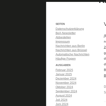
SEITEN
Datenschutzerklärung
BeA-Newsletter
[
Abbestellen
n
Impressum
Nachrichten aus Berlin
2
Nachrichten aus Brüssel
g
Automatische Nachrichten
d
Häufige Fragen
d
AUSGABEN
B
Februar 2025
Januar 2025
B
Dezember 2024
November 2024
D
Oktober 2024
September 2024
S
August 2024
Juli 2024
Juni 2024