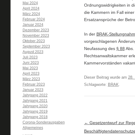
Mai 2024
Ordnungswidrigkeiten in d
April 2024
die Kammern im Fall einer
März 2024
Februar 2024
Ersatzansprüche der Betro
Januar 2024
Dezember 2023
In der
BRAK-Stellungnahm
November 2023
Oktober 2023
vorgeschlagenen Änderung
September 2023
Neufassung des
§ 88
Abs. 
August 2023
Rechtsanwaltskammer erleic
Juli 2023
Juni 2023
Kammervorständen vakanten
Mai 2023
April 2023
Dieser Beitrag wurde am
28.
März 2023
Februar 2023
Schlagworte:
BRAK
.
Januar 2023
Jahrgang 2022
Jahrgang 2021
Jahrgang 2020
Jahrgang 2019
Jahrgang 2018
Corona-Sonderausgaben
Artikel-Navigation
←
Gesetzentwurf zur Reg
Allgemeines
Beschäftigtendatenschutz