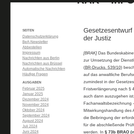
Gesetzesentwurf z
SEITEN
Datenschutzerklärung
der Justiz
BeA-Newsletter
Abbestellen
Impressum
[BRAK]
Das Bundeskabinet
Nachrichten aus Berlin
zur Umsetzung der Dienstle
Nachrichten aus Brüssel
(
BR-Drucks. 539/10
) besc
Automatische Nachrichten
Häufige Fragen
auf das anwaltliche Beruf
zumindest in der Gesetzes
AUSGABEN
Februar 2025
Fristverlängerung nach § 4
Januar 2025
auch dann auszugehen ist,
Dezember 2024
Fachanwaltsbezeichnung – 
November 2024
Oktober 2024
Mitwirkungshandlung des Ant
September 2024
die Beibringung der erford
August 2024
für die abschließende Prü
Juli 2024
Juni 2024
werden. In
§ 73b BRAO (