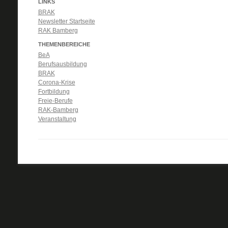
LINKS
BRAK
Newsletter Startseite
RAK Bamberg
THEMENBEREICHE
BeA
Berufsausbildung
BRAK
Corona-Krise
Fortbildung
Freie-Berufe
RAK-Bamberg
Veranstaltung