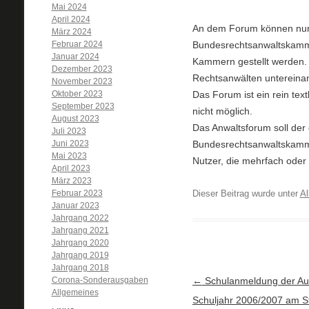
Mai 2024
April 2024
An dem Forum können nur r
März 2024
Februar 2024
Bundesrechtsanwaltskamme
Januar 2024
Kammern gestellt werden. 
Dezember 2023
Rechtsanwälten untereina
November 2023
Oktober 2023
Das Forum ist ein rein tex
September 2023
nicht möglich.
August 2023
Das Anwaltsforum soll der
Juli 2023
Juni 2023
Bundesrechtsanwaltskamme
Mai 2023
Nutzer, die mehrfach ode
April 2023
März 2023
Februar 2023
Dieser Beitrag wurde unter
Al
Januar 2023
Jahrgang 2022
Jahrgang 2021
Jahrgang 2020
Jahrgang 2019
Jahrgang 2018
Corona-Sonderausgaben
Artikel-Navigation
←
Schulanmeldung der Aus
Allgemeines
Schuljahr 2006/2007 am St