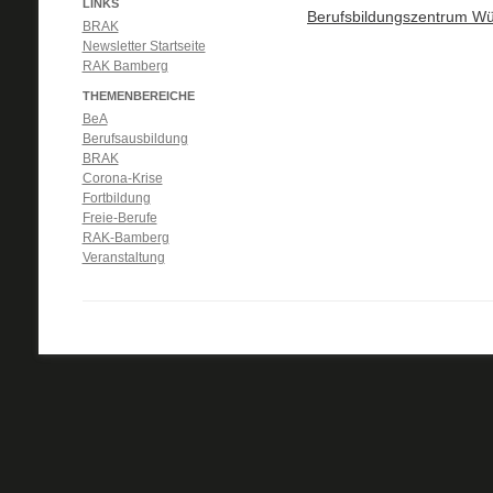
LINKS
Berufsbildungszentrum W
BRAK
Newsletter Startseite
RAK Bamberg
THEMENBEREICHE
BeA
Berufsausbildung
BRAK
Corona-Krise
Fortbildung
Freie-Berufe
RAK-Bamberg
Veranstaltung