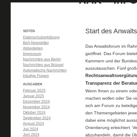
Start des Anwalt
SEITEN
Datenschutzerklärung
BeA-Newsletter
Das Anwaltsforum im Rahme
Abbestellen
geöffnet. Das Forum bietet
Impressum
Nachrichten aus Berlin
Kammern und der Bundesre
Nachrichten aus Brüssel
auszutauschen. Fünf groß
Automatische Nachrichten
Rechtsanwaltsvergütun
Häufige Fragen
Transparenz der Beratu
AUSGABEN
Februar 2025
Wenn Ihnen zu einem oder
Januar 2025
machen wollen oder Sie vie
Dezember 2024
sich am Forum zu beteilige
November 2024
Oktober 2024
den Themengebieten jewei
September 2024
dabei eine möglichst auss
August 2024
Orientierung erleichtert. 
Juli 2024
Juni 2024
abzuhandeln, damit die Übe