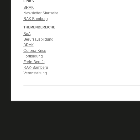
LINKS
BRAK
Newsletter Startseite
RAK Bamberg
THEMENBEREICHE
BeA
Berufsausbildung
BRAK
Corona-Krise
Fortbildung
Freie-Berufe
RAK-Bamberg
Veranstaltung