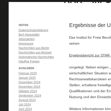
Ergebnisse der 
SEITEN
Datenschutzerklärung
BeA-Newsletter
Das Institut für Freie Ber
Abbestellen
seinen
Impressum
Nachrichten aus Berlin
Nachrichten aus Brüssel
Ergebnisbericht zur STAR
Automatische Nachrichten
Häufige Fragen
vorgelegt. Neben einigen 
AUSGABEN
wirtschaftlichen Situation 
Februar 2025
Januar 2025
Rechtsanwaltskanzleien er
Dezember 2024
Stellen, erhaltene freiwill
November 2024
Qualifikationen und der E
Oktober 2024
September 2024
Nutzung und den Einsatzber
August 2024
Juli 2024
Weitere Informationen kö
Juni 2024