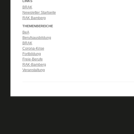
LINKS
BRAK
Newsletter Startseite
RAK Bamberg
THEMENBEREICHE
BeA
Berufsausbildung
BRAK
Corona-Krise
Fortbildung
Freie-Berufe
RAK-Bamberg
Veranstaltung