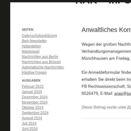
Anwaltliches Kon
SEITEN
Datenschutzerklärung
BeA-Newsletter
Wegen der großen Nachfrag
Abbestellen
Verhandlungsmanagement v
Impressum
Nachrichten aus Berlin
Münchhausen am Freitag, 2
Nachrichten aus Brüssel
Automatische Nachrichten
Ein Anmeldeformular finde
Häufige Fragen
erhalten Sie direkt beim I
AUSGABEN
FB Rechtswissenschaft, Sch
Februar 2025
Januar 2025
8526479, E-Mail:
arap@jur
Dezember 2024
November 2024
Dieser Beitrag wurde unter
Al
Oktober 2024
September 2024
August 2024
Juli 2024
Juni 2024