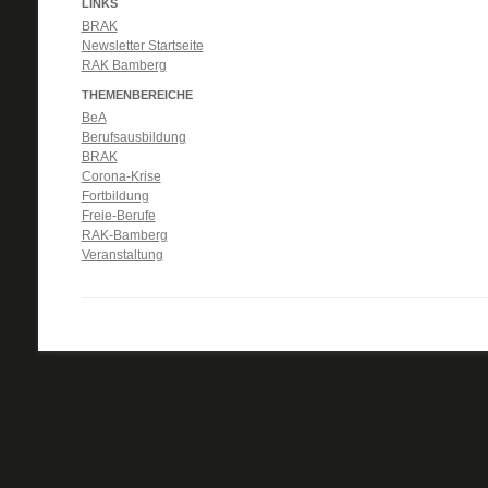
LINKS
BRAK
Newsletter Startseite
RAK Bamberg
THEMENBEREICHE
BeA
Berufsausbildung
BRAK
Corona-Krise
Fortbildung
Freie-Berufe
RAK-Bamberg
Veranstaltung