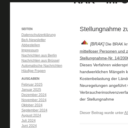
Stellungnahme zu
SEITEN
Datenschutzerklärung
BeA-Newsletter
[BRAK]
Die BRAK kri
Abbestellen
Impressum
mittelloser Personen und 
Nachrichten aus Berlin
Stellungnahme-Nr. 14/200
Nachrichten aus Brüssel
Dieses Verfahren widerspr
Automatische Nachrichten
Häufige Fragen
handwerklichen
Mängeln k
Kostenbelastung der Lände
AUSGABEN
Februar 2025
Neuregelungen angeführt w
Januar 2025
Verbraucherinsolvenzverfa
Dezember 2024
der Stellungnahme
November 2024
Oktober 2024
September 2024
Dieser Beitrag wurde unter
Al
August 2024
Juli 2024
Juni 2024