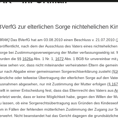
BVerfG zur elterlichen Sorge nichtehelichen Ki
BRAK]
Das BVerfG hat am 03.08.2010 einen Beschluss v. 21.07.2010 (
eröffentlicht, nach dem der Ausschluss des Vaters eines nichtehelichen
orge bei Zustimmungsverweigerung der Mutter verfassungswidrig ist. 
urden die §§
1626a
Abs. 1 Nr. 1,
1672
Abs. 1 BGB für unvereinbar mit
iese sehen vor, dass nicht miteinander verheirateten Eltern die gemei
ur nach Abgabe einer gemeinsamen Sorgerechtserklärung zusteht
(§1
änzliche oder teilweise Übertragung der elterlichen Sorge auf den Vat
usnahmen abgesehen, nur mit Zustimmung der Mutter erfolgen
(§ 16
tellt in seiner Entscheidung fest, dass das Elternrecht des Vaters aus
Ar
erletzt werde, dass er keine Möglichkeit habe, gegen den Willen der Mu
u lassen, ob eine Sorgerechtsübertragung aus Gründen des Kindeswohls
hm in Fällen der fehlenden mütterlichen Zustimmung der Zugang zur S
erwehrt. Nicht beanstandet hat das Gericht dagegen die grundsätzlic