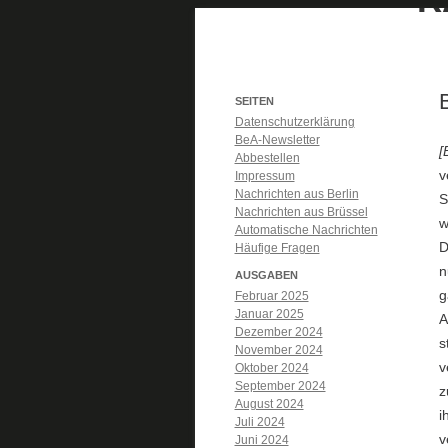
SEITEN
Datenschutzerklärung
BeA-Newsletter
[
Abbestellen
v
Impressum
Nachrichten aus Berlin
S
Nachrichten aus Brüssel
w
Automatische Nachrichten
D
Häufige Fragen
n
AUSGABEN
g
Februar 2025
Januar 2025
A
Dezember 2024
s
November 2024
v
Oktober 2024
September 2024
z
August 2024
i
Juli 2024
v
Juni 2024