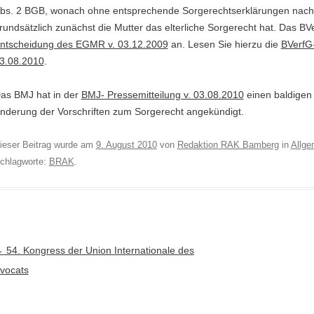
bs. 2 BGB, wonach ohne entsprechende Sorgerechtserklärungen nac
rundsätzlich zunächst die Mutter das elterliche Sorgerecht hat. Das BVe
ntscheidung des EGMR v. 03.12.2009
an. Lesen Sie hierzu die
BVerfG-
3.08.2010
.
as BMJ hat in der
BMJ- Pressemitteilung v. 03.08.2010
einen baldigen
nderung der Vorschriften zum Sorgerecht angekündigt.
ieser Beitrag wurde am
9. August 2010
von
Redaktion RAK Bamberg
in
Allge
chlagworte:
BRAK
.
rtikel-Navigation
←
54. Kongress der Union Internationale des
vocats