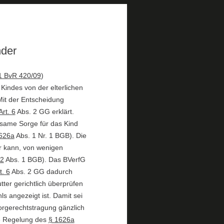
nder
1 BvR 420/09
)
 Kindes von der elterlichen
Mit der Entscheidung
Art. 6
Abs. 2 GG erklärt.
nsame Sorge für das Kind
626a
Abs. 1 Nr. 1 BGB). Die
er kann, von wenigen
72
Abs. 1 BGB). Das BVerfG
t. 6
Abs. 2 GG dadurch
tter gerichtlich überprüfen
 angezeigt ist. Damit sei
orgerechtstragung gänzlich
he Regelung des
§ 1626a