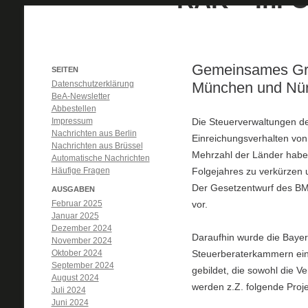
Gemeinsames Gru
SEITEN
Datenschutzerklärung
München und Nürn
BeA-Newsletter
Abbestellen
Impressum
Die Steuerverwaltungen der
Nachrichten aus Berlin
Einreichungsverhalten von
Nachrichten aus Brüssel
Mehrzahl der Länder haben 
Automatische Nachrichten
Häufige Fragen
Folgejahres zu verkürzen 
Der Gesetzentwurf des BMF
AUSGABEN
Februar 2025
vor.
Januar 2025
Dezember 2024
Daraufhin wurde die Bayeri
November 2024
Oktober 2024
Steuerberaterkammern ein
September 2024
gebildet, die sowohl die V
August 2024
werden z.Z. folgende Proje
Juli 2024
Juni 2024