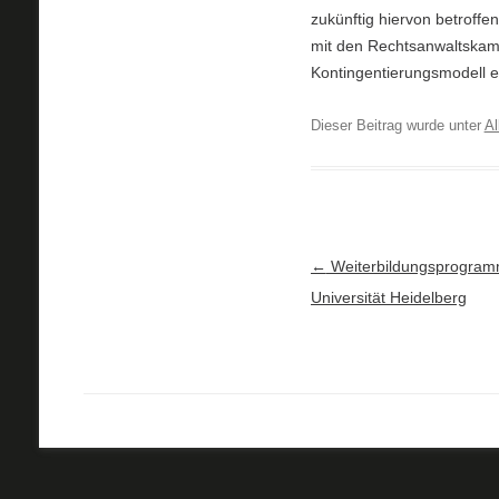
zukünftig hiervon betroff
mit den Rechtsanwaltskamm
Kontingentierungsmodell 
Dieser Beitrag wurde unter
Al
Artikel-Navigation
←
Weiterbildungsprogramm
Universität Heidelberg