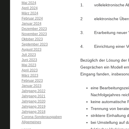
Mai 2024
1. vollelektronische Abg
April 2024
März 2024
Februar 2024
2 elektronische Übermi
Januar 2024
Dezember 2023
3. Erarbeitung neuer V
November 2023
Oktober 2023
September 2023
4. Einrichtung einer Vo
August 2023
Juli 2023
Juni 2023
Bezüglich der Lösung der 
Mai 2023
Gesprächen ein Modell en
April 2023
Eingang fanden, insbeson
März 2023
Februar 2023
Januar 2023
eine Bearbeitungszei
Jahrgang 2022
Nachfolgejahres reic
Jahrgang 2021
Jahrgang 2020
keine automatische 
Jahrgang 2019
Trennung von beraten
Jahrgang 2018
striktere Einhaltung 
Corona-Sonderausgaben
Allgemeines
bei Umstellung auf 