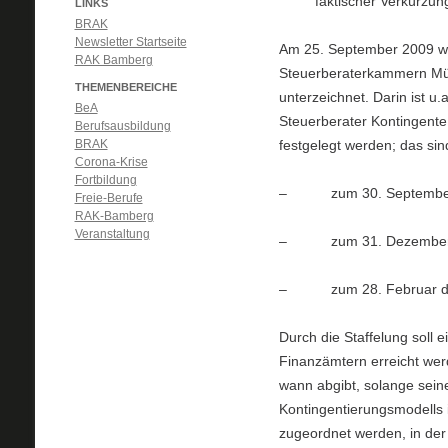
faktischer Verkürzun
LINKS
BRAK
Newsletter Startseite
Am 25. September 2009 w
RAK Bamberg
Steuerberaterkammern Mü
THEMENBEREICHE
unterzeichnet. Darin ist u
BeA
Steuerberater Kontingente
Berufsausbildung
BRAK
festgelegt werden; das sin
Corona-Krise
Fortbildung
– zum 30. September
Freie-Berufe
RAK-Bamberg
Veranstaltung
– zum 31. Dezember
– zum 28. Februar des 
Durch die Staffelung soll 
Finanzämtern erreicht werd
wann abgibt, solange sein
Kontingentierungsmodells 
zugeordnet werden, in der