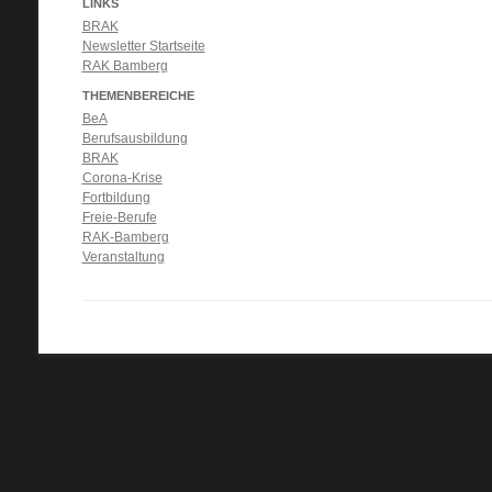
LINKS
BRAK
Newsletter Startseite
RAK Bamberg
THEMENBEREICHE
BeA
Berufsausbildung
BRAK
Corona-Krise
Fortbildung
Freie-Berufe
RAK-Bamberg
Veranstaltung