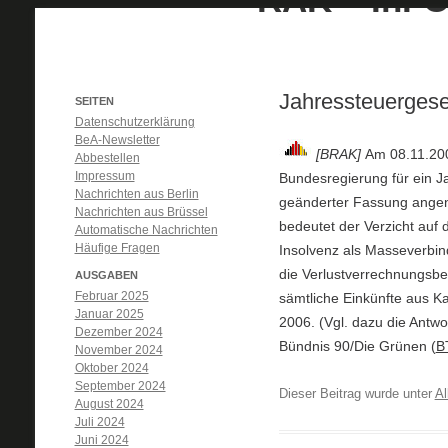
Jahressteuergese
SEITEN
Datenschutzerklärung
BeA-Newsletter
[BRAK]
Am 08.11.200
Abbestellen
Impressum
Bundesregierung für ein J
Nachrichten aus Berlin
geänderter Fassung ange
Nachrichten aus Brüssel
bedeutet der Verzicht auf
Automatische Nachrichten
Häufige Fragen
Insolvenz als Masseverbin
die Verlustverrechnungsb
AUSGABEN
Februar 2025
sämtliche Einkünfte aus 
Januar 2025
2006. (Vgl. dazu die Antwo
Dezember 2024
Bündnis 90/Die Grünen (
B
November 2024
Oktober 2024
September 2024
Dieser Beitrag wurde unter
Al
August 2024
Juli 2024
Juni 2024