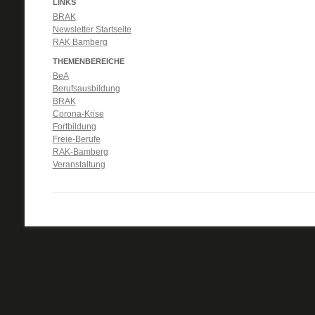
LINKS
BRAK
Newsletter Startseite
RAK Bamberg
THEMENBEREICHE
BeA
Berufsausbildung
BRAK
Corona-Krise
Fortbildung
Freie-Berufe
RAK-Bamberg
Veranstaltung