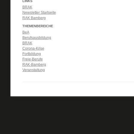
LINKS
BRAK
Newsletter Startseite
RAK Bamberg
THEMENBEREICHE
BeA
Berufsausbildung
BRAK
Corona-Krise
Fortbildung
Freie-Berufe
RAK-Bamberg
Veranstaltung