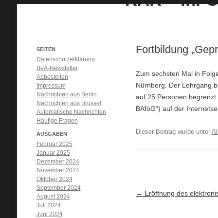
Fortbildung „Gepr
SEITEN
Datenschutzerklärung
BeA-Newsletter
Zum sechsten Mal in Folge 
Abbestellen
Nürnberg. Der Lehrgang be
Impressum
Nachrichten aus Berlin
auf 25 Personen begrenzt.
Nachrichten aus Brüssel
BAföG“) auf der Internetse
Automatische Nachrichten
Häufige Fragen
Dieser Beitrag wurde unter
Al
AUSGABEN
Februar 2025
Januar 2025
Dezember 2024
November 2024
Oktober 2024
September 2024
Artikel-Navigation
←
Eröffnung des elektron
August 2024
Juli 2024
Juni 2024