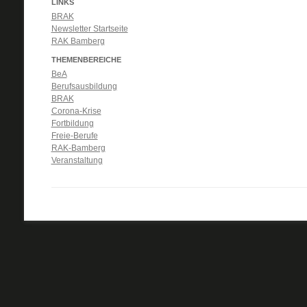
LINKS
BRAK
Newsletter Startseite
RAK Bamberg
THEMENBEREICHE
BeA
Berufsausbildung
BRAK
Corona-Krise
Fortbildung
Freie-Berufe
RAK-Bamberg
Veranstaltung