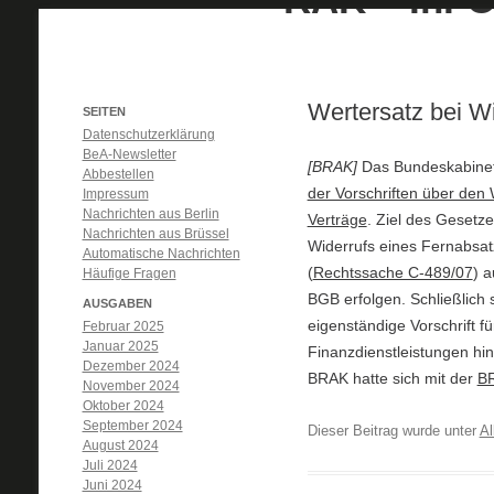
Wertersatz bei W
SEITEN
Datenschutzerklärung
BeA-Newsletter
[BRAK]
Das Bundeskabinet
Abbestellen
der Vorschriften über den
Impressum
Nachrichten aus Berlin
Verträge
. Ziel des Gesetz
Nachrichten aus Brüssel
Widerrufs eines Fernabsat
Automatische Nachrichten
(
Rechtssache C-489/07
) 
Häufige Fragen
BGB erfolgen. Schließlich 
AUSGABEN
eigenständige Vorschrift f
Februar 2025
Januar 2025
Finanzdienstleistungen hi
Dezember 2024
BRAK hatte sich mit der
BR
November 2024
Oktober 2024
September 2024
Dieser Beitrag wurde unter
Al
August 2024
Juli 2024
Juni 2024