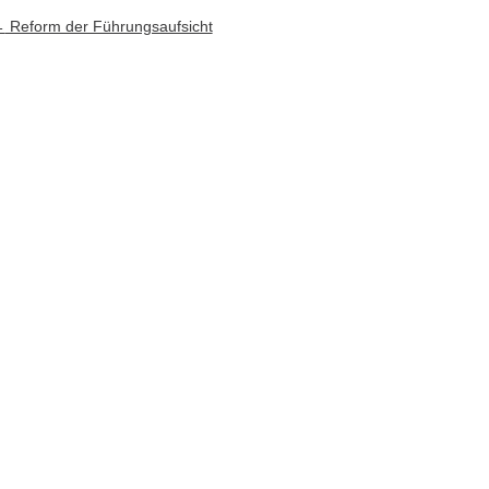
rtikel-Navigation
←
Reform der Führungsaufsicht