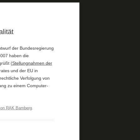
lität
twurf der Bundesregierung
2007 haben die
rüßt (
Stellungnahmen der
ates und der EU in
rechtliche Verfolgung von
ugang zu einem Computer-
ion RAK Bamberg
.