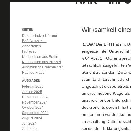
Wirksamkeit einer
SEITEN
Datenschutzerklärung
BeA-Newsletter
[BRAK]
Der BFH hat mit Urt
Abbestellen
eingescannter Unterschrif
Impressum
Nachrichten aus Berlin
§ 64 Abs. 1 FGO entsprech
Nachrichten aus Brüssel
tatsächlich ausgeführten 
Automatische Nachrichten
Gericht zu senden. Zwar we
Häufige Fragen
scannte Unterschrift durch
AUSGABEN
Ungeachtet dieses Streits 
Februar 2025
Januar 2025
unterschriebene Klage als
Dezember 2024
unzureichender Unterschr
November 2024
des Gerichts deren Inhalt
Oktober 2024
September 2024
entnommen werden könne. E
August 2024
Einschaltung Dritter ersic
Juli 2024
sei es, den Erklärungsinha
Juni 2024