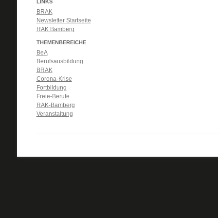
LINKS
BRAK
Newsletter Startseite
RAK Bamberg
THEMENBEREICHE
BeA
Berufsausbildung
BRAK
Corona-Krise
Fortbildung
Freie-Berufe
RAK-Bamberg
Veranstaltung