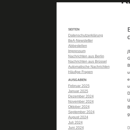
SEITEN
Datenschutzerklärung
BeA-Newsletter
Abbestellen
Impressum
[
Nachrichten aus Berlin
G
Nachrichten aus Brüssel
B
Automatische Nachrichten
Häufige Fragen
u
e
AUSGABEN
Februar 2025
u
Januar 2025
D
Dezember 2024
U
November 2024
Oktober 2024
B
September 2024
g
August 2024
Juli 2024
Juni 2024
D