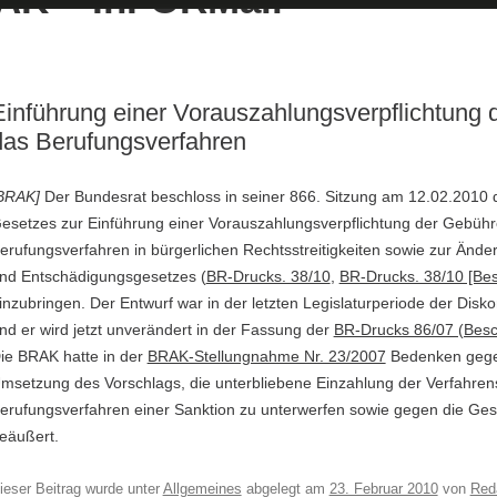
Einführung einer Vorauszahlungsverpflichtung 
das Berufungsverfahren
BRAK]
Der Bundesrat beschloss in seiner 866. Sitzung am 12.02.2010 
esetzes zur Einführung einer Vorauszahlungsverpflichtung der Gebühr
erufungsverfahren in bürgerlichen Rechtsstreitigkeiten sowie zur Ände
nd Entschädigungsgesetzes (
BR-Drucks. 38/10
,
BR-Drucks. 38/10 [Bes
inzubringen. Der Entwurf war in der letzten Legislaturperiode der Disko
nd er wird jetzt unverändert in der Fassung der
BR-Drucks 86/07 (Besc
ie BRAK hatte in der
BRAK-Stellungnahme Nr. 23/2007
Bedenken gegen
msetzung des Vorschlags, die unterbliebene Einzahlung der Verfahren
erufungsverfahren einer Sanktion zu unterwerfen sowie gegen die Ges
eäußert.
ieser Beitrag wurde unter
Allgemeines
abgelegt am
23. Februar 2010
von
Red