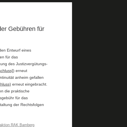
der Gebühren für
den Entwurf eines
en für das
rung des Justizvergütungs-
chluss]
) erneut
ntinuität anheim gefallen
hluss)
erneut eingebracht.
 die praktische
sgebühr für das
taltung der Rechtsfolgen
aktion RAK Bamberg
.