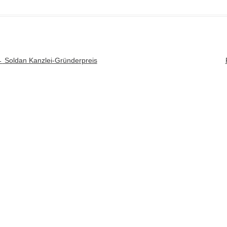
rtikel-Navigation
←
Soldan Kanzlei-Gründerpreis