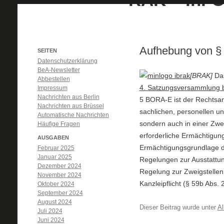
Aufhebung von 
SEITEN
Datenschutzerklärung
BeA-Newsletter
[BRAK]
Da
Abbestellen
4. Satzungsversammlung b
Impressum
Nachrichten aus Berlin
5 BORA-E ist der Rechtsanw
Nachrichten aus Brüssel
sachlichen, personellen un
Automatische Nachrichten
sondern auch in einer Zwei
Häufige Fragen
erforderliche Ermächtigun
AUSGABEN
Ermächtigungsgrundlage 
Februar 2025
Januar 2025
Regelungen zur Ausstattun
Dezember 2024
Regelung zur Zweigstellen
November 2024
Kanzleipflicht (§ 59b Abs.
Oktober 2024
September 2024
August 2024
Dieser Beitrag wurde unter
Al
Juli 2024
Juni 2024