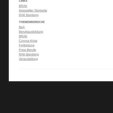
LINKS
BRAK
Newsletter Startseite
RAK Bamberg
THEMENBEREICHE
BeA
Berufsausbildung
BRAK
Corona-Krise
Fortbildung
Freie-Berufe
RAK-Bamberg
Veranstaltung