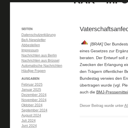
Vaterschaftsanfe
SEITEN
Datenschutzerklärung
BeA-Newsletter
[BRAK]
Der Bundesta
Abbestellen
Impressum
eines Gesetzes zur Ergänz
Nachrichten aus Berlin
beraten. Der Entwurf soll
Nachrichten aus Brüssel
Zwecken der Erlangung ein
Automatische Nachrichten
Häufige Fragen
den Trägern öffentlicher B
Bundestag verwies den En
AUSGABEN
Februar 2025
übertragen wurde (vgl. Ple
Januar 2025
auch die
BMJ-Pressemittei
Dezember 2024
November 2024
Oktober 2024
Dieser Beitrag wurde unter
Al
September 2024
August 2024
Juli 2024
Juni 2024