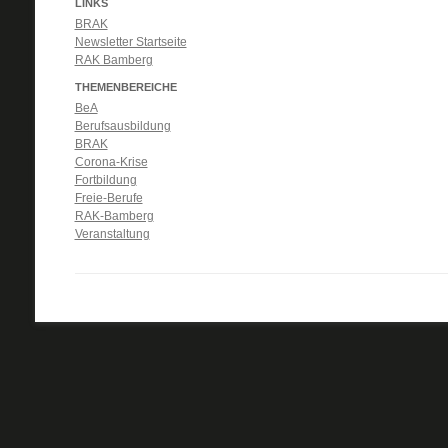
LINKS
BRAK
Newsletter Startseite
RAK Bamberg
THEMENBEREICHE
BeA
Berufsausbildung
BRAK
Corona-Krise
Fortbildung
Freie-Berufe
RAK-Bamberg
Veranstaltung