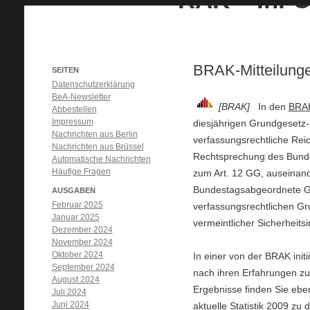
BRAK-Mitteilung
SEITEN
Datenschutzerklärung
BeA-Newsletter
[BRAK]
In den
BRAK
Abbestellen
Impressum
diesjährigen Grundgesetz-
Nachrichten aus Berlin
verfassungsrechtliche Reic
Nachrichten aus Brüssel
Rechtsprechung des Bunde
Automatische Nachrichten
Häufige Fragen
zum Art. 12 GG, auseinand
Bundestagsabgeordnete Gis
AUSGABEN
Februar 2025
verfassungsrechtlichen Gr
Januar 2025
vermeintlicher Sicherheits
Dezember 2024
November 2024
Oktober 2024
In einer von der BRAK initi
September 2024
nach ihren Erfahrungen zu
August 2024
Ergebnisse finden Sie eben
Juli 2024
Juni 2024
aktuelle Statistik 2009 z