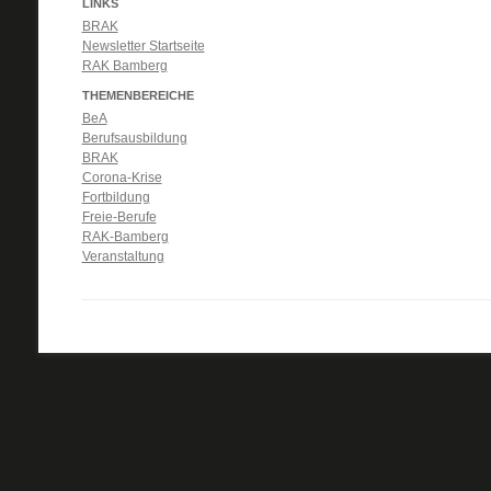
LINKS
BRAK
Newsletter Startseite
RAK Bamberg
THEMENBEREICHE
BeA
Berufsausbildung
BRAK
Corona-Krise
Fortbildung
Freie-Berufe
RAK-Bamberg
Veranstaltung