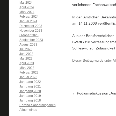
Mai 2024
verliehenen Fachanwaltsch
April 2024
März 2024
Februar 2024
In den Amtlichen Bekanntm
Januar 2024
am 14.11.2008 veröffentlic
Dezember 2023
November 2023
Oktober 2023
Aus der Berufsrechtlichen
September 2023
BVerfG zur Verfassungsmä
August 2023
Schleswig zur Zulässigkeit
Juli 2023
Juni 2023
Mai 2023
Dieser Beitrag wurde unter
Al
April 2023
März 2023
Februar 2023
Januar 2023
Jahrgang 2022
Jahrgang 2021
Jahrgang 2020
Artikel-Navigation
←
Podiumsdiskussion „Anwa
Jahrgang 2019
Jahrgang 2018
Corona-Sonderausgaben
Allgemeines