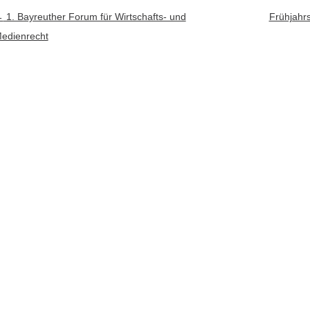
rtikel-Navigation
←
1. Bayreuther Forum für Wirtschafts- und
Frühjahr
edienrecht