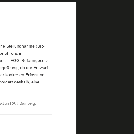
ine Stellungnahme (
BR-
erfahrens in
arkeit – FGG-Reformgesetz
erprüfung, ob der Entwurf
iner konkreten Erfassung
 fordert deshalb, eine
ktion RAK Bamberg
.