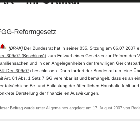
FGG-Reformgesetz
[BRAK]
Der Bundesrat hat in seiner 835. Sitzung am 06.07.2007 e
rs. 309/07 (Beschluss)
) zum Entwurf eines Gesetzes zur Reform des V
amiliensachen und in den Angelegenheiten der freiwilligen Gerichtsb
BR-Drs. 309/07
) beschlossen. Darin fordert der Bundesrat u.a. eine Üb
it Art. 84 Abs. 1 Satz 7 GG vereinbar ist und bemängelt, dass es an e
er tatsächliche Be- und Entlastung der öffentlichen Haushalte fehlt und
onkrete Darstellung der finanziellen Auswirkungen.
ieser Beitrag wurde unter
Allgemeines
abgelegt am
17. August 2007
von
Reda