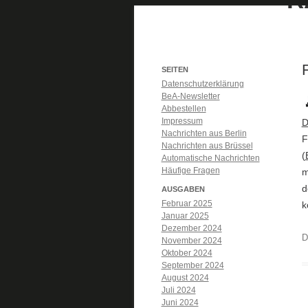
SEITEN
Datenschutzerklärung
BeA-Newsletter
Abbestellen
Impressum
D
Nachrichten aus Berlin
F
Nachrichten aus Brüssel
(
Automatische Nachrichten
Häufige Fragen
m
d
AUSGABEN
Februar 2025
k
Januar 2025
Dezember 2024
D
November 2024
Oktober 2024
September 2024
August 2024
Juli 2024
Juni 2024