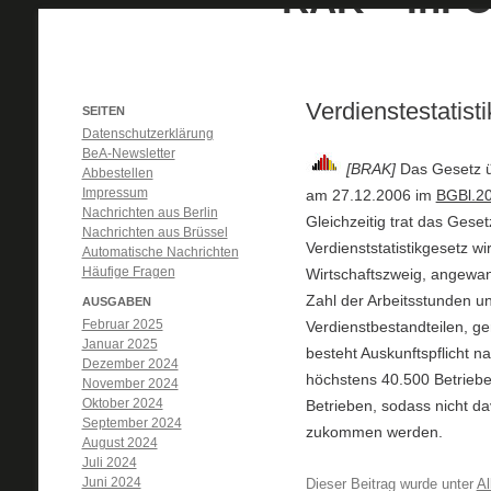
Verdienstestatist
SEITEN
Datenschutzerklärung
BeA-Newsletter
[BRAK]
Das Gesetz ü
Abbestellen
Impressum
am 27.12.2006 im
BGBl.20
Nachrichten aus Berlin
Gleichzeitig trat das Gese
Nachrichten aus Brüssel
Verdienststatistikgesetz wi
Automatische Nachrichten
Häufige Fragen
Wirtschaftszweig, angewan
Zahl der Arbeitsstunden u
AUSGABEN
Februar 2025
Verdienstbestandteilen, g
Januar 2025
besteht Auskunftspflicht na
Dezember 2024
höchstens 40.500 Betriebe
November 2024
Oktober 2024
Betrieben, sodass nicht da
September 2024
zukommen werden.
August 2024
Juli 2024
Juni 2024
Dieser Beitrag wurde unter
Al