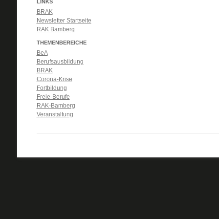
LINKS
BRAK
Newsletter Startseite
RAK Bamberg
THEMENBEREICHE
BeA
Berufsausbildung
BRAK
Corona-Krise
Fortbildung
Freie-Berufe
RAK-Bamberg
Veranstaltung