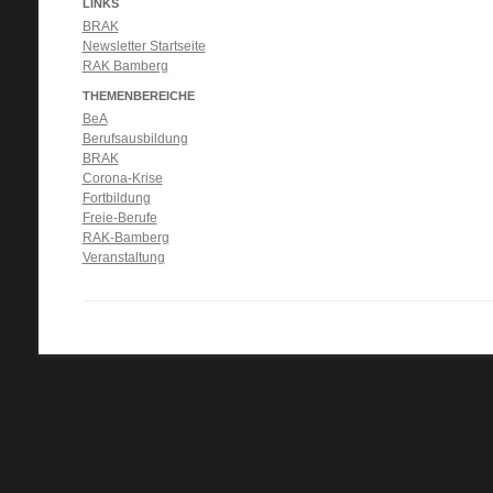
LINKS
BRAK
Newsletter Startseite
RAK Bamberg
THEMENBEREICHE
BeA
Berufsausbildung
BRAK
Corona-Krise
Fortbildung
Freie-Berufe
RAK-Bamberg
Veranstaltung